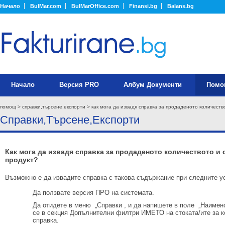
Начало
BulMar.com
BulMarOffice.com
Finansi.bg
Balans.bg
Начало
Версия PRO
Албум Документи
Помо
помощ
>
справки,търсене,експорти
> как мога да извадя справка за продаденото количеств
Справки,Търсене,Експорти
Как мога да извадя справка за продаденото количеството и 
продукт?
Възможно е да извадите справка с такова съдържание при следните у
Да ползвате версия ПРО на системата.
Да отидете в меню „Справки , и да напишете в поле „Наимено
се в секция Допълнителни филтри ИМЕТО на стоката/ите за ко
справка.