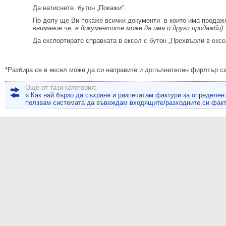
Да натиснете бутон „Покажи“.
По долу ще Ви покаже всички документи в които има продажб
внимание че, в документите може да има и други продажби)
Да експортирате справката в ексел с бутон „Прехвърли в ексе
*Разбира се в ексел може да си направите и допълнителен фирлтър са
Още от тази категория:
« Как най бързо да съхраня и разпечатам фактури за определен
ползвам системата да въвеждам входящите/разходните си факт