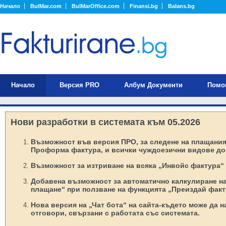
Начало
BulMar.com
BulMarOffice.com
Finansi.bg
Balans.bg
Начало
Версия PRO
Албум Документи
Помо
Нови разработки в системата към 05.2026
Възможност във версия ПРО, за следене на плащания 
Проформа фактура, и всички чуждоезични видове до
Възможност за изтриване на всяка „Инвойс фактура“ 
Добавена възможност за автоматично калкулиране н
плащане“ при ползване на функцията „Преиздай факт
Нова версия на „Чат бота“ на сайта-където може да 
отговори, свързани с работата със системата.