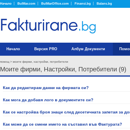
Начало
BulMar.com
BulMarOffice.com
Finansi.bg
Balans.bg
Начало
Версия PRO
Албум Документи
Помо
помощ
> моите фирми, настройки, потребители
Моите фирми, Настройки, Потребители (9)
Как да редактирам данни на фирмата си?
Как мога да добавя лого в документите си?
Как се настройва броя знаци след десетичната запетая за д
Как може да се смени името на съставил във Фактурата?